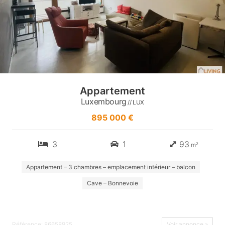
Appartement
Luxembourg
// LUX
895 000 €
3
1
93
m²
Appartement – 3 chambres – emplacement intérieur – balcon
Cave – Bonnevoie
Référence: 86658925
Voir annonce »