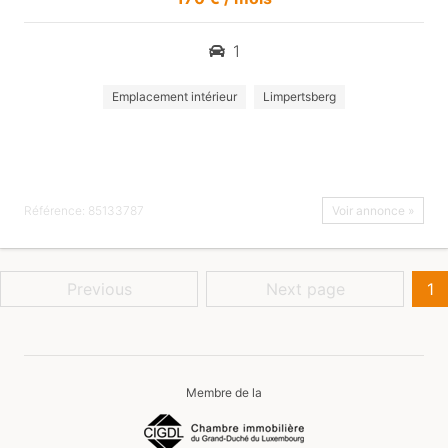
1
Emplacement intérieur
Limpertsberg
Référence: 85133787
Voir annonce »
Previous
Next page
1
Membre de la