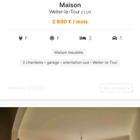
Maison
Weiler-la-Tour
// LUX
2 800 € / mois
F
F
3
1
Maison meublée
3 chambres – garage – orientation sud – Weiler-la-Tour
Référence: 87182981
Voir annonce »