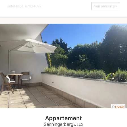
Référence: 87034622
Voir annonce »
Appartement
Senningerberg
// LUX