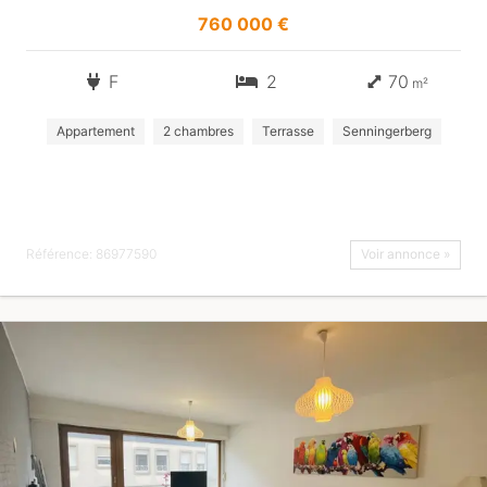
760 000 €
F
2
70
m²
Appartement
2 chambres
Terrasse
Senningerberg
Référence: 86977590
Voir annonce »