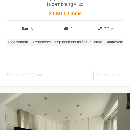
Luxembourg
// LUX
2 580 € / mois
3
1
90
m²
Appartement – 3 chambres – emplacement intérieur – cave – Bonnevoie
Référence: 87095390
Voir annonce »