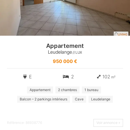
Appartement
Leudelange
// LUX
950 000 €
E
2
102
m²
Appartement
2 chambres
1 bureau
Balcon – 2 parkings intérieurs
Cave
Leudelange
Référence: 86938776
Voir annonce »