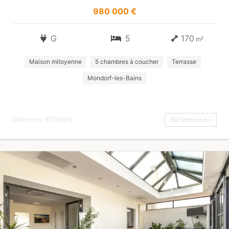
980 000 €
G
5
170
m²
Maison mitoyenne
5 chambres à coucher
Terrasse
Mondorf-les-Bains
Référence: 87009219
Voir annonce »