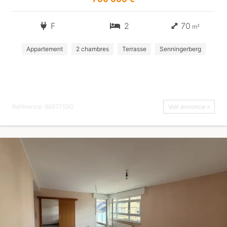
F
2
70
m²
Appartement
2 chambres
Terrasse
Senningerberg
Référence: 86977590
Voir annonce »