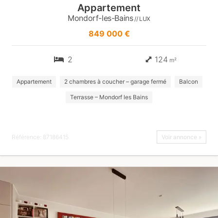
Appartement
Mondorf-les-Bains
// LUX
849 000 €
2
124
m²
Appartement
2 chambres à coucher – garage fermé
Balcon
Terrasse – Mondorf les Bains
Référence: 87186415
Voir annonce »