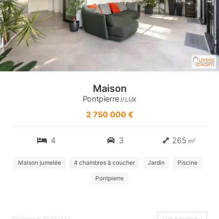
Maison
Pontpierre
// LUX
2 750 000 €
4
3
265
m²
Maison jumelée
4 chambres à coucher
Jardin
Piscine
Pontpierre
Référence: 86997434
Voir annonce »