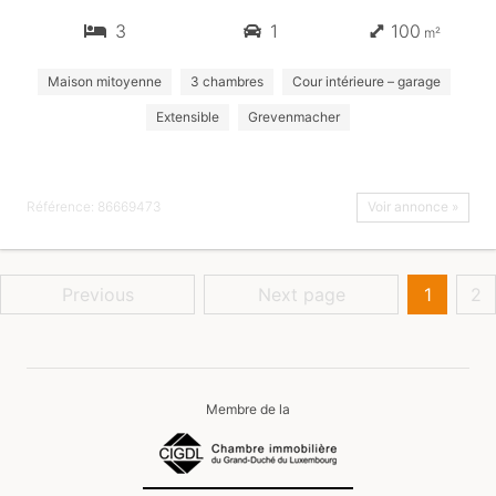
3
1
100
m²
Maison mitoyenne
3 chambres
Cour intérieure – garage
Extensible
Grevenmacher
Référence: 86669473
Voir annonce »
Previous
Next page
1
2
Membre de la