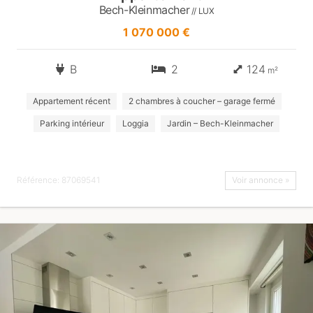
Bech-Kleinmacher
// LUX
1 070 000 €
B
2
124
m²
Appartement récent
2 chambres à coucher – garage fermé
Parking intérieur
Loggia
Jardin – Bech-Kleinmacher
Référence: 87069541
Voir annonce »