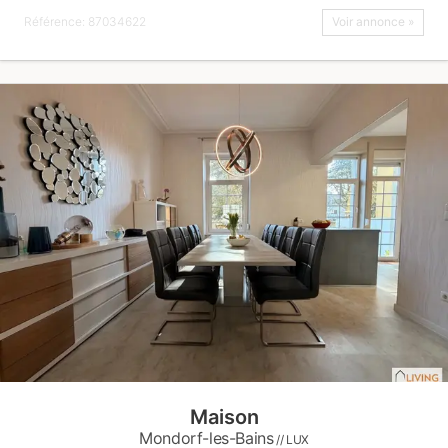
Référence: 87034622
Voir annonce »
Maison
Mondorf-les-Bains
// LUX