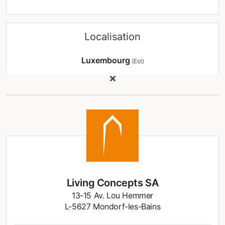
Veuillez contacter M. Jean-Paul ROMMES au GSM
621 68 77 76 ou par email à l'adresse info@living-
concepts.lu si vous voulez convenir d'un rendez-
Localisation
vous ou en cas de questions supplémentaires.
Luxembourg
#Living Concepts #ImmobilierLuxembourg
(Est)
#HomeStaging #Vente #Maison #Mondorf-les-
Bains
Living Concepts SA
13-15 Av. Lou Hemmer
L-5627 Mondorf-les-Bains