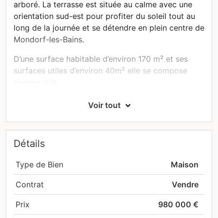
arboré. La terrasse est située au calme avec une
orientation sud-est pour profiter du soleil tout au
long de la journée et se détendre en plein centre de
Mondorf-les-Bains.
D’une surface habitable d’environ 170 m² et ses
surfaces utiles d’environ 40m² elle se compose
comme suit:
Au RDC:
Voir tout
une entrée principale d’environ 11m²
un séjour d’environ 32,5m² avec sa cuisine
Détails
ouverte d’environ 9m²
une terrasse à l’arrière d’environ 19m²
Type de Bien
Maison
À l’étage:
Contrat
Vendre
deux chambres à coucher d’environ 15,5 et
16,28m²
Prix
980 000 €
une salle de douche neuve d’environ 8m² avec