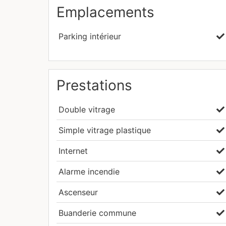
Emplacements
Durée de contrat: 12 mois (potentiellement 
Disponibilité: 01.09.2026
Parking intérieur
Veuillez contacter Aude GOFFART au GSM 621
concepts.lu si vous voulez convenir d'un r
#Living Concepts #Immobilier Luxembourg
Prestations
Courte Durée #Appartement #Canach
Double vitrage
Simple vitrage plastique
Internet
Alarme incendie
Ascenseur
Buanderie commune