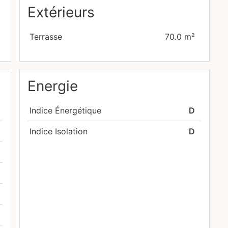
Extérieurs
extensible)
Terrasse
70.0 m²
 68 77 77 ou par email à l'adresse info@living-
endez-vous ou en cas de questions supplémentaires.
 #Immobilier Luxembourg #Home Staging #Location
Energie
Indice Énergétique
D
Indice Isolation
D