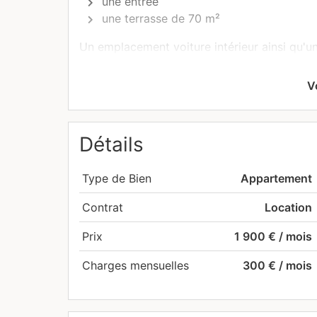
une entrée
une terrasse de 70 m²
Un emplacement voiture intérieur ainsi qu'un
du locataire.
V
Où : dans la charmante commune de Canach,
canton de Remich qui accueille aussi le plu
Country Club, niché dans un cadre naturel e
Détails
Pourquoi : la résidence est idéalement situé
le centre des finances du Kirchberg et l'Eco
Type de Bien
Appartement
également à 200 mètres de l'appartement.
Contrat
Location
Loyer: 1'700,00€
Prix
1 900 € / mois
Charges: 350,00€ (internet compris)
Charges mensuelles
300 € / mois
Garantie: 3'400,00€
Commission d'agence: 994,50€