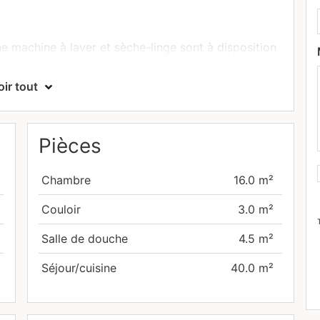
e machine à laver et sèche-linge sont à disposition
oir tout
 une section de la commune de Lenningen dans le
s grand parcours de golf du Luxembourg, le Kikuoka
xceptionnel.
Pièces
e à proximité d’un arrêt de bus avec connexions vers
le Européenne. Une petite supérette se situe
Chambre
16.0 m²
Couloir
3.0 m²
Salle de douche
4.5 m²
Séjour/cuisine
40.0 m²