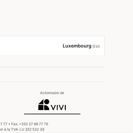
Luxembourg
(Est)
Actionnaire de
7 77
Fax:
+352 27 68 77 76
on à la TVA:
LU 252 532 39