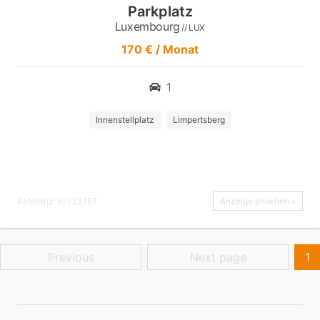
Parkplatz
Luxembourg
// LUX
170 € / Monat
1
Innenstellplatz
Limpertsberg
Referenz: 85133787
Anzeige ansehen »
Previous
Next page
1