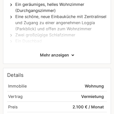
Ein geräumiges, helles Wohnzimmer
(Durchgangszimmer)
Eine schöne, neue Einbauküche mit Zentralinsel
und Zugang zu einer angenehmen Loggia
(Parkblick) und offen zum Wohnzimmer
Zwei großzügige Schlafzimmer
Ein Duschbad
Einen Eingangsbereich
Eine Loggia
Mehr anzeigen
Ein geschlossener Parkplatz sowie ein Keller sind
für den Mieter verfügbar, der auch Zugang zu dem
Details
schönen, bewaldeten Garten hat.
Wo:
In der charmanten Gemeinde Kayl, eine
Immobilie
Wohnung
strategische Wahl, die ein perfektes Gleichgewicht
Vertrag
Vermietung
zwischen unberührter Natur und lebendiger Stadt
bietet. Gelegen im Minenbecken im Süden des
Preis
2.100 € / Monat
Landes ist die Gemeinde für ihre ruhige